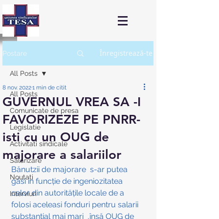
Înregistrează-te
Postare
All Posts
8 nov. 2022
1 min de citit
All Posts
GUVERNUL VREA SA -I
Comunicate de presa
FAVORIZEZE PE PNRR-
Legislatie
isti cu un OUG de
Activitati sindicale
majorare a salariilor
Salarizare
Bănutzii de majorare  s-ar putea 
Noutati
găsi in funcție de ingeniozitatea 
celor din autoritățile locale de a 
Interviuri
folosi aceleasi fonduri pentru salarii 
substanțial mai mari  ,însă OUG de 