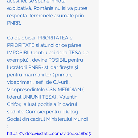
acest fel, se spune în nota 
explicativă, România nu iși va putea 
respecta  termenele asumate prin 
PNRR.
Ca de obicei ,PRIORITATEA e 
PRIORITATE și atunci orice părea  
IMPOSIBIL(pentru cei de la TESA de 
exemplu) , devine POSIBIL pentru 
lucrătorii PNRR-isti dar firește și 
pentru mai marii lor ( primari, 
viceprimarii, șefi  de CJ-uri) .
Vicepreședintele CSN MERIDIAN ( 
liderul UNIUNII TESA) , Valentin 
Chifor,  a luat poziție a în cadrul 
ședinței Comisiei pentru  Dialog 
Social din cadrul Ministerului Muncii  
:
https://video.wixstatic.com/video/418bc5