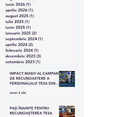
iunie 2026
(1)
1 postare
aprilie 2026
(1)
1 postare
august 2025
(1)
1 postare
iulie 2025
(1)
1 postare
iunie 2025
(1)
1 postare
ianuarie 2025
(2)
2 postări
septembrie 2024
(1)
1 postare
aprilie 2024
(2)
2 postări
februarie 2024
(1)
1 postare
decembrie 2023
(3)
3 postări
octombrie 2023
(1)
1 postare
IMPACT MASIV AL CAMPANIEI
DE RECUNOASTERE A
PERSONALULUI TESA DIN
SANATATE
acum 2 zile
PAȘI ÎNAINTE PENTRU
RECUNOAȘTEREA TESA