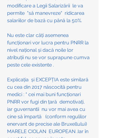
modificare a Legii Salarizării  le va 
permite  "să manevreze"  ridicarea 
salariilor de bază cu până la 50%. 
Nu este clar câți asemenea 
funcționari vor lucra pentru PNRR la 
nivel național și dacă noile lor 
atribuții nu se vor suprapune cumva 
peste cele existente .
Explicația  și EXCEPȚIA este similară 
cu cea din 2017 născocită pentru 
medici : " cei mai buni funcționari  
PNRR vor fugi din țară  demotivați, 
iar guvernantii  nu vor mai avea cu 
cine să împartă   (conform regulilor 
enervant de precise ale Bruxellului)  
MARELE CIOLAN  EUROPEAN .Iar în 