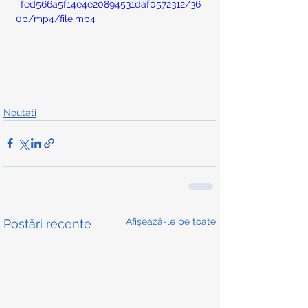
_fed566a5f14e4e20894531daf0572312/36
0p/mp4/file.mp4
Noutati
Afișează-le pe toate
Postări recente