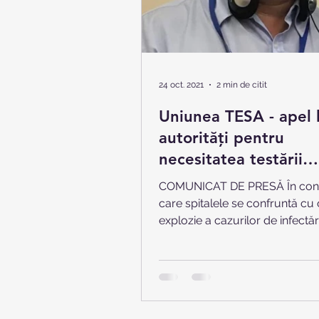
24 oct. 2021
2 min de citit
Uniunea TESA - apel 
autorități pentru
necesitatea testării
gratuite a personalul
COMUNICAT DE PRESĂ În condiț
Sănătate
care spitalele se confruntă cu 
explozie a cazurilor de infectăr
afectează și unele persoane...