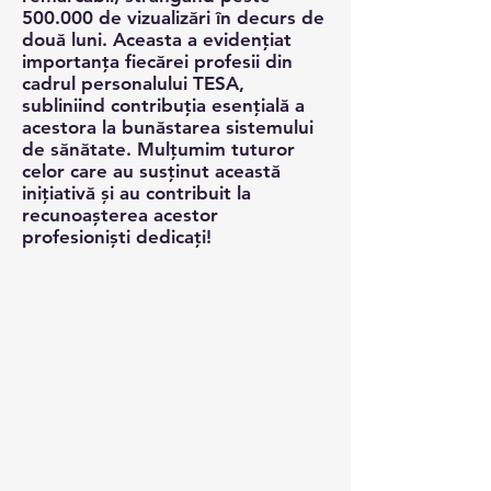
Campania "Personalul Invizibil din
Sănătate" a avut un impact
remarcabil, strângând peste
500.000 de vizualizări în decurs de
două luni. Aceasta a evidențiat
importanța fiecărei profesii din
cadrul personalului TESA,
subliniind contribuția esențială a
acestora la bunăstarea sistemului
de sănătate. Mulțumim tuturor
celor care au susținut această
inițiativă și au contribuit la
recunoașterea acestor
profesioniști dedicați!