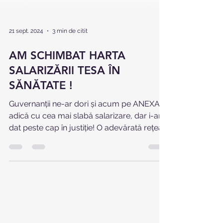
21 sept. 2024
3 min de citit
AM SCHIMBAT HARTA
SALARIZĂRII TESA ÎN
SĂNĂTATE !
Guvernanții ne-ar dori și acum pe ANEXA 8,
adică cu cea mai slabă salarizare, dar i-am
dat peste cap în justiție! O adevărată rețea
de...