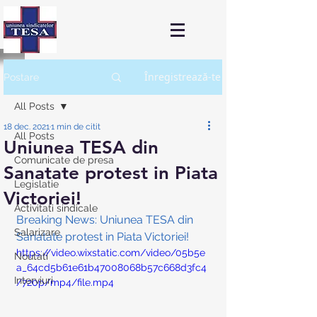
Înregistrează-te
Postare
All Posts
18 dec. 2021
1 min de citit
All Posts
Uniunea TESA din
Comunicate de presa
Sanatate protest in Piata
Legislatie
Victoriei!
Activitati sindicale
Breaking News: Uniunea TESA din 
Salarizare
Sanatate protest in Piata Victoriei!
https://video.wixstatic.com/video/05b5e
Noutati
a_64cd5b61e61b47008068b57c668d3fc4
Interviuri
/720p/mp4/file.mp4