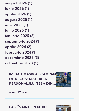
august 2026
(1)
1 postare
iunie 2026
(1)
1 postare
aprilie 2026
(1)
1 postare
august 2025
(1)
1 postare
iulie 2025
(1)
1 postare
iunie 2025
(1)
1 postare
ianuarie 2025
(2)
2 postări
septembrie 2024
(1)
1 postare
aprilie 2024
(2)
2 postări
februarie 2024
(1)
1 postare
decembrie 2023
(3)
3 postări
octombrie 2023
(1)
1 postare
IMPACT MASIV AL CAMPANIEI
DE RECUNOASTERE A
PERSONALULUI TESA DIN
SANATATE
acum 17 ore
PAȘI ÎNAINTE PENTRU