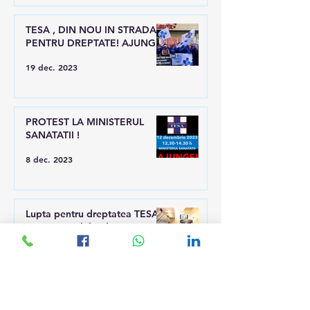
TESA , DIN NOU IN STRADA
PENTRU DREPTATE! AJUNGE!
19 dec. 2023
PROTEST LA MINISTERUL
SANATATII !
8 dec. 2023
Lupta pentru dreptatea TESA
și a personalului discriminat
continuă
24 oct. 2023
Nu deranjați ! Încă se lucrează