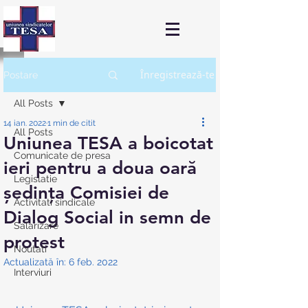
Înregistrează-te
Postare
All Posts
14 ian. 2022
1 min de citit
All Posts
Uniunea TESA a boicotat
Comunicate de presa
ieri pentru a doua oară
Legislatie
ședința Comisiei de
Activitati sindicale
Dialog Social in semn de
Salarizare
protest
Noutati
Actualizată în:
6 feb. 2022
Interviuri