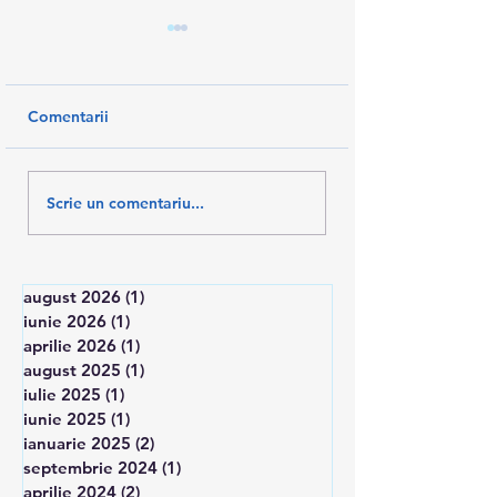
Comentarii
PAȘI ÎNAINTE PENTRU
AM SALVAT 10%
Scrie un comentariu...
RECUNOAȘTEREA
SALARII
TESA
august 2026
(1)
1 postare
iunie 2026
(1)
1 postare
aprilie 2026
(1)
1 postare
august 2025
(1)
1 postare
iulie 2025
(1)
1 postare
iunie 2025
(1)
1 postare
ianuarie 2025
(2)
2 postări
septembrie 2024
(1)
1 postare
aprilie 2024
(2)
2 postări