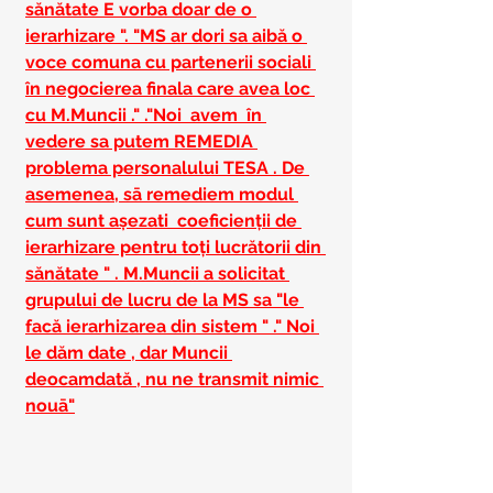
sănătate E vorba doar de o 
ierarhizare ". "MS ar dori sa aibă o 
voce comuna cu partenerii sociali 
în negocierea finala care avea loc 
cu M.Muncii ." ."Noi  avem  în 
vedere sa putem REMEDIA 
problema personalului TESA . De 
asemenea, sā remediem modul 
cum sunt așezati  coeficienții de 
ierarhizare pentru toți lucrătorii din 
sănătate " . M.Muncii a solicitat 
grupului de lucru de la MS sa "le 
facă ierarhizarea din sistem " ." Noi 
le dăm date , dar Muncii 
deocamdată , nu ne transmit nimic 
nouā"