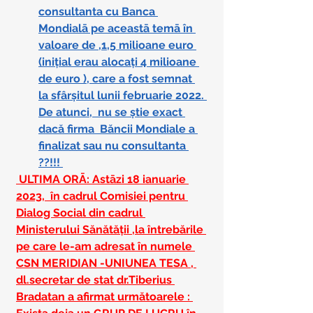
consultanta cu Banca 
Mondialā pe aceastā temā în 
valoare de ,1,5 milioane euro 
(inițial erau alocați 4 milioane 
de euro ), care a fost semnat 
la sfârșitul lunii februarie 2022. 
De atunci,  nu se știe exact 
dacă firma  Băncii Mondiale a 
finalizat sau nu consultanta 
??!!! 
 ULTIMA ORĀ: Astāzi 18 ianuarie 
2023,  în cadrul Comisiei pentru 
Dialog Social din cadrul 
Ministerului Sănătății ,la întrebările 
pe care le-am adresat în numele 
CSN MERIDIAN -UNIUNEA TESA , 
dl.secretar de stat dr.Tiberius 
Bradatan a afirmat următoarele : 