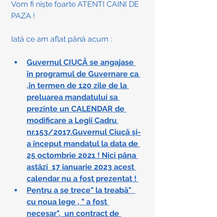
Vom fi niște foarte ATENTI CAINI DE 
PAZA ! 
Iată ce am aflat până acum : 
Guvernul CIUCĀ se angajase 
în programul de Guvernare ca 
,în termen de 120 zile de la 
preluarea mandatului sa 
prezinte un CALENDAR de 
modificare a Legii Cadru 
nr.153/2017.Guvernul Ciucā și-
a început mandatul la data de 
25 octombrie 2021 ! Nici pâna 
astăzi  17 ianuarie 2023 acest 
calendar nu a fost prezentat ! 
Pentru a se trece" la treabā"  
cu noua lege , " a fost 
necesar",  un contract de 