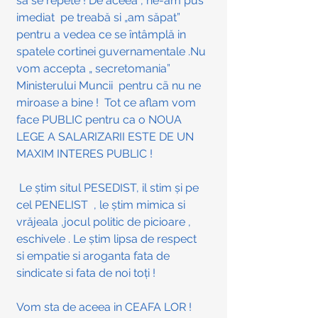
să se repete ! De aceea , ne-am pus 
imediat  pe treabă si „am săpat” 
pentru a vedea ce se întâmplă in 
spatele cortinei guvernamentale .Nu 
vom accepta „ secretomania” 
Ministerului Muncii  pentru cā nu ne 
miroase a bine !  Tot ce aflam vom 
face PUBLIC pentru ca o NOUA 
LEGE A SALARIZARII ESTE DE UN 
MAXIM INTERES PUBLIC !
 Le știm situl PESEDIST, il stim și pe 
cel PENELIST  , le știm mimica si 
vrăjeala ,jocul politic de picioare , 
eschivele . Le știm lipsa de respect  
si empatie si aroganta fata de 
sindicate si fata de noi toți ! 
Vom sta de aceea in CEAFA LOR ! 