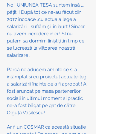
Noi  UNIUNEA TESA suntem însă ... 
pățiți ! După tot ce ne-au făcut din 
2017 încoace ,cu actuala lege a 
salarizării , suflăm și  în iaurt ! Sincer 
nu avem încredere in ei ! SI nu 
putem sa dormim liniștiți ,in timp ce 
se lucrează la viitoarea noastră 
salarizare .
Parcă ne aducem aminte ce s-a 
întâmplat si cu proiectul actualei legi 
a salarizării înainte de a fi aprobat ! A 
fost aruncat pe masa partenerilor 
sociali in ultimul moment si practic 
ne-a fost băgat pe gat de către 
Olguța Vasilescu!
Ar fi un COSMAR ca această situație 