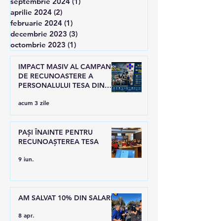
septembrie 2024
(1)
1 postare
aprilie 2024
(2)
2 postări
februarie 2024
(1)
1 postare
decembrie 2023
(3)
3 postări
octombrie 2023
(1)
1 postare
IMPACT MASIV AL CAMPANIEI
DE RECUNOASTERE A
PERSONALULUI TESA DIN
SANATATE
acum 3 zile
PAȘI ÎNAINTE PENTRU
RECUNOAȘTEREA TESA
9 iun.
AM SALVAT 10% DIN SALARII
8 apr.