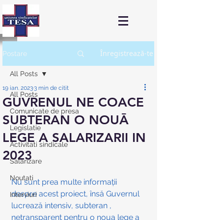
Înregistrează-te
Postare
All Posts
19 ian. 2023
3 min de citit
All Posts
GUVRENUL NE COACE
Comunicate de presa
SUBTERAN O NOUĀ
Legislatie
LEGE A SALARIZARII IN
Activitati sindicale
2023
Salarizare
Noutati
Nu sunt prea multe informații 
despre acest proiect, însă Guvernul 
Interviuri
lucrează intensiv, subteran , 
netransparent pentru o noua lege a 