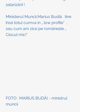
salarizării !  
Ministerul Muncii,Marius Budāi,  tine 
însă totul cumva in „ low profile”  , 
sau cum am zice pe românește „ 
Ciocul mic!”
FOTO : MARIUS BUDĀI - ministrul 
muncii 