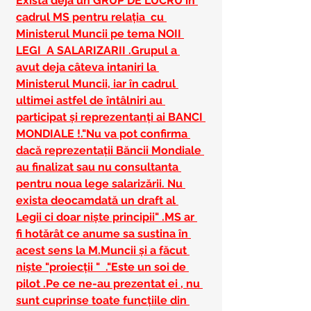
Exista deja un GRUP DE LUCRU în 
cadrul MS pentru relația  cu 
Ministerul Muncii pe tema NOII 
LEGI  A SALARIZARII .Grupul a 
avut deja câteva intaniri la 
Ministerul Muncii, iar în cadrul 
ultimei astfel de întâlniri au 
participat și reprezentanți ai BANCI 
MONDIALE !."Nu va pot confirma 
dacă reprezentații Băncii Mondiale 
au finalizat sau nu consultanta 
pentru noua lege salarizării. Nu 
exista deocamdată un draft al 
Legii ci doar niște principii" .MS ar 
fi hotărât ce anume sa sustina în 
acest sens la M.Muncii și a făcut 
niște "proiecții "  ."Este un soi de 
pilot .Pe ce ne-au prezentat ei , nu 
sunt cuprinse toate funcțiile din 