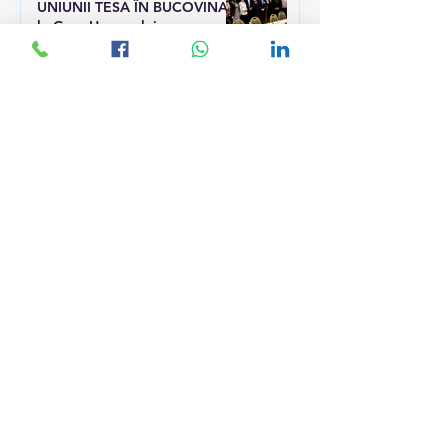
UNIUNII TESA ÎN BUCOVINA,
la Gura Humorului
22 apr. 2024
UNIUNEA TESA SI-A
INDEPLINT TINTA PE TERMEN
SCURT : 25 % !
22 apr. 2024
CIOLACU ARUNCA
"CARTOFUL FIERBINTE" AL
MAJORARILOR IN GRADINA
LUI RAFILA
13 feb. 2024
RAFILA, AMANA O SOLUTIE
PENTRU TESA DE LA 1
IANUARIE 2024