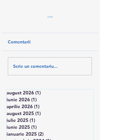
Comentarii
PAȘI ÎNAINTE PENTRU
AM SALVAT 10%
Scrie un comentariu...
RECUNOAȘTEREA
SALARII
TESA
august 2026
(1)
1 postare
iunie 2026
(1)
1 postare
aprilie 2026
(1)
1 postare
august 2025
(1)
1 postare
iulie 2025
(1)
1 postare
iunie 2025
(1)
1 postare
ianuarie 2025
(2)
2 postări