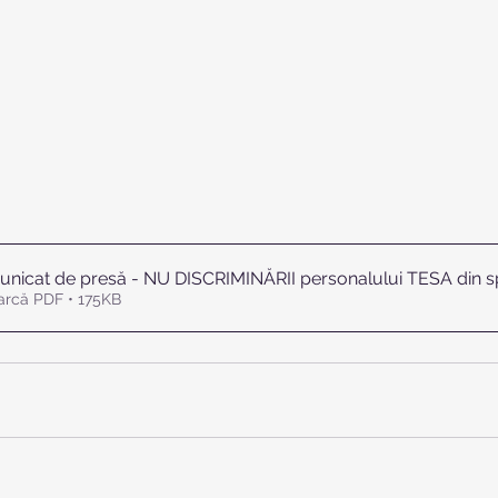
nicat de presă - NU DISCRIMINĂRII personalului TESA din sp
arcă PDF • 175KB