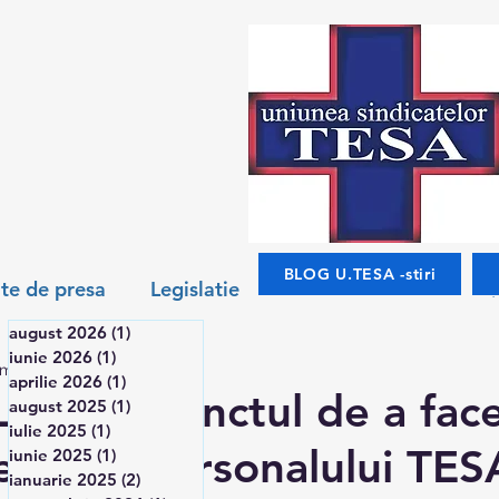
BLOG U.TESA -stiri
te de presa
Legislatie
august 2026
(1)
1 postare
iunie 2026
(1)
1 postare
min de citit
Salarizare
Noutati
Interviuri
aprilie 2026
(1)
1 postare
LUJ pe punctul de a fac
august 2025
(1)
1 postare
iulie 2025
(1)
1 postare
eptate personalului TES
iunie 2025
(1)
1 postare
ianuarie 2025
(2)
2 postări