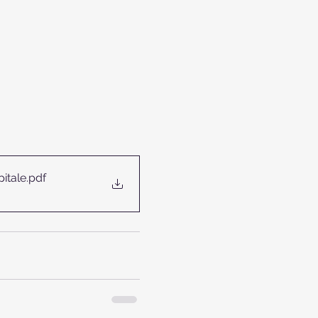
itale
.pdf