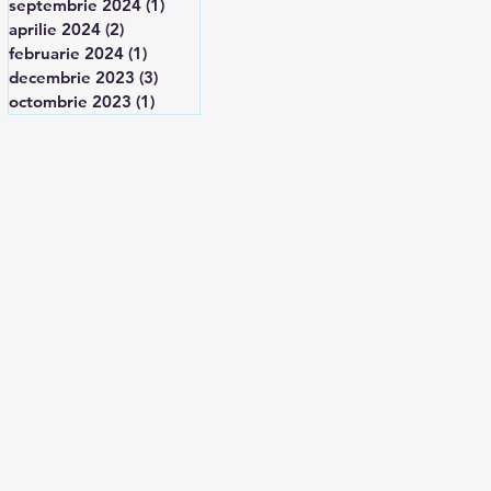
septembrie 2024
(1)
1 postare
aprilie 2024
(2)
2 postări
februarie 2024
(1)
1 postare
decembrie 2023
(3)
3 postări
octombrie 2023
(1)
1 postare