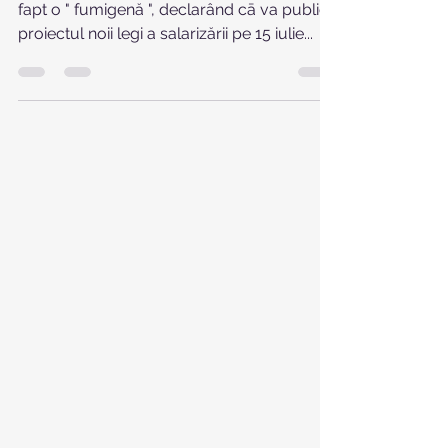
Nu e gata ! Marius Budai ne aruncase în
fapt o " fumigenă ", declarând cā va publica
proiectul noii legi a salarizării pe 15 iulie...