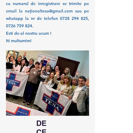
cu numarul de inregistrare se trimite pe
email la naț
ionaltesa@gmail.com
sau pe
whatapp la nr de telefon
0728 294 825
,
0726 759 824
.
​Esti de-al nostru acum !
Iti multumim!
DE
CE