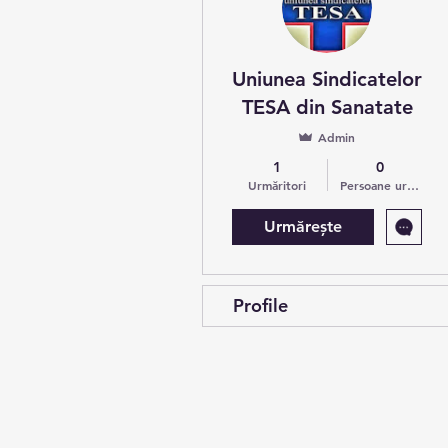
Uniunea Sindicatelor
TESA din Sanatate
Admin
1
0
Urmăritori
Persoane urmărite
Urmărește
Profile