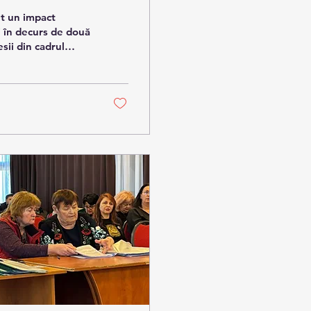
ut un impact
i în decurs de două
sii din cadrul
 a acestora la
ror celor care au
noașterea acestor
alului nemedical