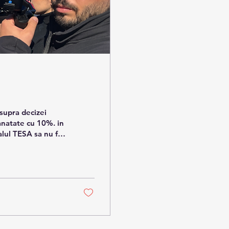
sanatate cu 10%. in
lul TESA sa nu fie
ul sanitar