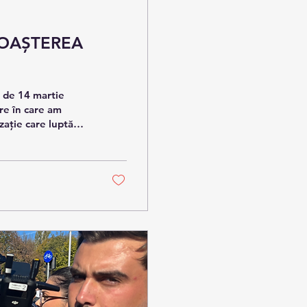
NOAȘTEREA
a de 14 martie
ire în care am
zație care luptă
ătate să se audă.
izărilor și
olul adus de Legea
ii.