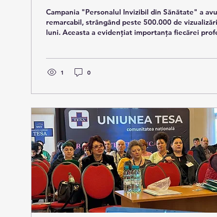
SANATATE
Campania "Personalul Invizibil din Sănătate" a av
remarcabil, strângând peste 500.000 de vizualizăr
luni. Aceasta a evidențiat importanța fiecărei profe
personalului TESA, subliniind contribuția esențială
bunăstarea sistemului de sănătate. Mulțumim tutu
susținut această inițiativă și au contribuit la recu
profesioniști dedicați din fiecare ramura a person
1
0
din sanatate