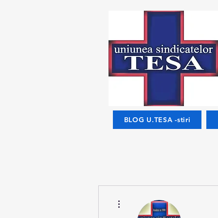
BLOG U.TESA -stiri
Mai multe acțiuni