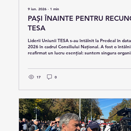
9 iun. 2026
∙
1
min
PAȘI ÎNAINTE PENTRU RECU
TESA
Liderii Uniunii TESA s-au întâlnit la Predeal în dat
2026 în cadrul Consiliului Național. A fost o întâln
reafirmat un lucru esențial: suntem singura organi
neîncetat ca vocea personalului nemedical din săn
În cadrul ședinței a fost subliniat pericolul external
destructurării serviciilor publice, precum și peric
63/2025 privind reorganizarea spitalelor în consorț
17
0