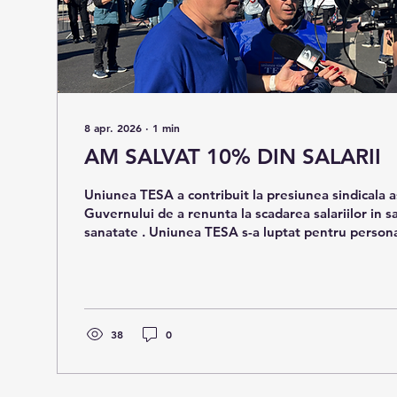
8 apr. 2026
∙
1
min
AM SALVAT 10% DIN SALARII
Uniunea TESA a contribuit la presiunea sindicala asupra decizei
Guvernului de a renunta la scadarea salariilor in 
sanatate . Uniunea TESA s-a luptat pentru persona
din nou exceptat din randul personaului din sistem
38
0