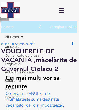
Înregistrează-te
Postare
All Posts
28 ian. 2025
1 min de citit
All Posts
VOUCHERELE DE
Comunicate de presa
VACANTA ,măcelărite de
Legislatie
Guvernul Ciolacu 2
Activitati sindicale
Cei mai mulți vor sa 
Salarizare
renunțe 
Noutati
Ordonata TRENULEȚ ne 
Interviuri
înjumătățește suma destinată 
vacanțelor dar o și impozitează .