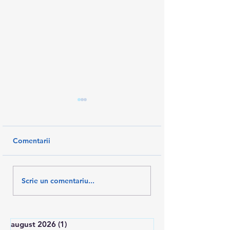
Comentarii
PAȘI ÎNAINTE PENTRU
AM SALVAT 10%
Scrie un comentariu...
RECUNOAȘTEREA
SALARII
TESA
august 2026
(1)
1 postare