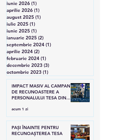
iunie 2026
(1)
1 postare
aprilie 2026
(1)
1 postare
august 2025
(1)
1 postare
iulie 2025
(1)
1 postare
iunie 2025
(1)
1 postare
ianuarie 2025
(2)
2 postări
septembrie 2024
(1)
1 postare
aprilie 2024
(2)
2 postări
februarie 2024
(1)
1 postare
decembrie 2023
(3)
3 postări
octombrie 2023
(1)
1 postare
IMPACT MASIV AL CAMPANIEI
DE RECUNOASTERE A
PERSONALULUI TESA DIN
SANATATE
acum 1 zi
PAȘI ÎNAINTE PENTRU
RECUNOAȘTEREA TESA