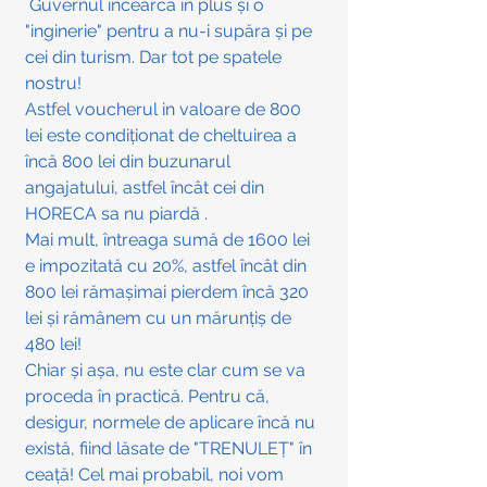
 Guvernul încearcă în plus și o 
"inginerie" pentru a nu-i supăra și pe 
cei din turism. Dar tot pe spatele 
nostru!
Astfel voucherul in valoare de 800 
lei este condiționat de cheltuirea a 
încă 800 lei din buzunarul 
angajatului, astfel încât cei din 
HORECA sa nu piardă .
Mai mult, întreaga sumă de 1600 lei 
e impozitată cu 20%, astfel încât din 
800 lei rămașimai pierdem încă 320 
lei și rămânem cu un mărunțiș de 
480 lei!
Chiar și așa, nu este clar cum se va 
proceda în practică. Pentru că, 
desigur, normele de aplicare încă nu 
există, fiind lăsate de "TRENULEȚ" în 
ceață! Cel mai probabil, noi vom 