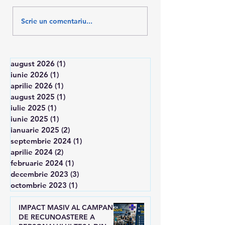
PAȘI ÎNAINTE PENTRU
AM SALVAT 10%
Scrie un comentariu...
RECUNOAȘTEREA
SALARII
TESA
august 2026
(1)
1 postare
iunie 2026
(1)
1 postare
aprilie 2026
(1)
1 postare
august 2025
(1)
1 postare
iulie 2025
(1)
1 postare
iunie 2025
(1)
1 postare
ianuarie 2025
(2)
2 postări
septembrie 2024
(1)
1 postare
aprilie 2024
(2)
2 postări
februarie 2024
(1)
1 postare
decembrie 2023
(3)
3 postări
octombrie 2023
(1)
1 postare
IMPACT MASIV AL CAMPANIEI
DE RECUNOASTERE A