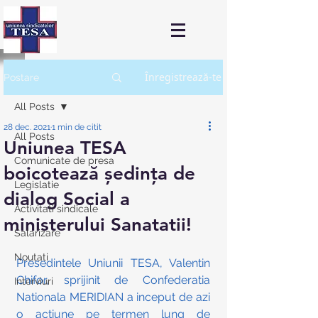
Înregistrează-te
Postare
All Posts
28 dec. 2021
1 min de citit
All Posts
Uniunea TESA
Comunicate de presa
boicotează ședința de
Legislatie
dialog Social a
Activitati sindicale
ministerului Sanatatii!
Salarizare
Noutati
Presedintele Uniunii TESA, Valentin 
Chifor, sprijinit de Confederatia 
Interviuri
Nationala MERIDIAN a inceput de azi 
o actiune pe termen lung de 