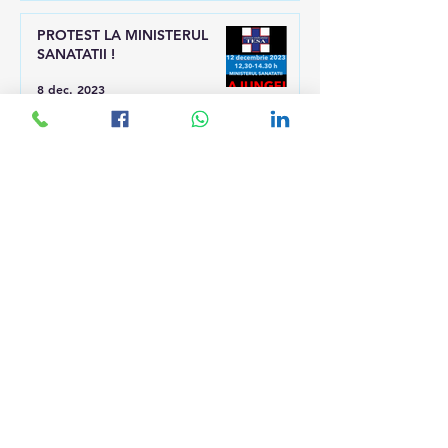
PROTEST LA MINISTERUL
SANATATII !
8 dec. 2023
Lupta pentru dreptatea TESA
și a personalului discriminat
continuă
24 oct. 2023
Nu deranjați ! Încă se lucrează
la legea salarizării!
28 iul. 2023
Ministrul Budăi asaltat în