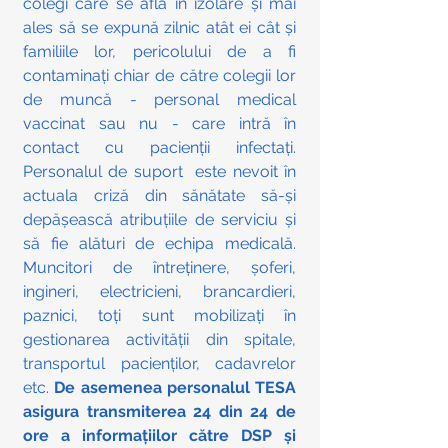
colegi care se afla in izolare și mai 
ales să se expună zilnic atât ei cât și 
familiile lor, pericolului de a fi 
contaminați chiar de către colegii lor 
de muncă - personal medical 
vaccinat sau nu - care intră în 
contact cu pacienții infectați.  
Personalul de suport  este nevoit în 
actuala criză din sănătate să-și 
depășească atribuțiile de serviciu și 
să fie alături de echipa medicală. 
Muncitori de întreținere, șoferi, 
ingineri, electricieni, brancardieri, 
paznici, toți sunt mobilizați în 
gestionarea activității din spitale, 
transportul pacienților, cadavrelor 
etc. 
De asemenea personalul TESA 
asigura transmiterea 24 din 24 de 
ore a informațiilor către DSP și 