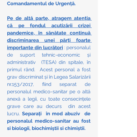
Comandamentul de Urgență.
Pe de altă parte, atragem atenția 
că pe fondul acutizării crizei 
pandemice, în sănătate continuă 
discriminarea unei părți foarte 
importante din lucrători
 : personalul 
de suport tehnic-economic și 
administrativ  (TESA) din spitale, în 
primul rând.  Acest personal a fost 
grav discriminat și în Legea Salarizării 
nr.153/2017, fiind separat de 
personalul medico-sanitar pe o altă 
anexă a legii, cu toate consecințele 
grave care au decurs  din acest 
lucru. 
Separați  în mod abuziv  de 
personalul medico-sanitar au fost 
si biologii, biochimiștii si chimiștii. 