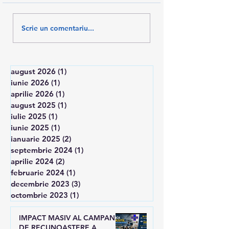
Cum protejam
Parabolă despre
Scrie un comentariu...
personalul din sanatate
ce se oferă „grat
de epuizarea
profesionala?
august 2026
(1)
1 postare
iunie 2026
(1)
1 postare
aprilie 2026
(1)
1 postare
august 2025
(1)
1 postare
iulie 2025
(1)
1 postare
iunie 2025
(1)
1 postare
ianuarie 2025
(2)
2 postări
septembrie 2024
(1)
1 postare
aprilie 2024
(2)
2 postări
februarie 2024
(1)
1 postare
decembrie 2023
(3)
3 postări
octombrie 2023
(1)
1 postare
IMPACT MASIV AL CAMPANIEI
DE RECUNOASTERE A