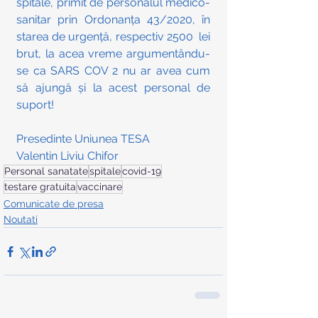
spitale, primit de personalul medico-
sanitar prin Ordonanța 43/2020, în 
starea de urgență, respectiv 2500  lei 
brut, la acea vreme argumentându-
se ca SARS COV 2 nu ar avea cum 
să ajungă și la acest personal de 
suport! 
Presedinte Uniunea TESA 
Valentin Liviu Chifor
Personal sanatate
spitale
covid-19
testare gratuita
vaccinare
Comunicate de presa
Noutati