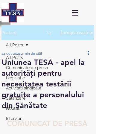
Înregistrează-te
Postare
All Posts
24 oct. 2021
2 min de citit
All Posts
Uniunea TESA - apel la
Comunicate de presa
autorități pentru
Legislatie
necesitatea testării
Activitati sindicale
gratuite a personalului
Salarizare
din Sănătate
Noutati
Interviuri
COMUNICAT DE PRESĂ