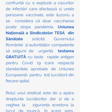
confruntă cu o explozie a cazurilor 
de infectări care afectează și unele 
persoane vaccinate, este iluzoriu a 
se  considera că doar vaccinarea 
poate stopa pandemia.
 Uniunea 
Națională a Sindicatelor TESA  din 
Sănătate
 solicită Guvernului 
României  și autorităților competente 
să asigure de  urgență 
 testarea 
GRATUITĂ 
cu teste  rapide antigen 
pentru Covid 19 (care respectă 
standardele aprobate de Uniunea 
Europeană), pentru  toți lucrătorii din 
fiecare spital. 
Rolul unui sindicat este de a apăra 
drepturile lucrătorilor dar și de a 
veghea la   siguranța acestora la 
locul de muncă. În acest sens, 