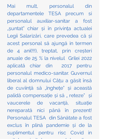
Mai mult, personalul din 
departamentele TESA precum si 
personalul auxiliar-sanitar a fost 
„șuntat” chiar și în privința actualei 
Legii Salarizări, care prevedea că și 
acest personal să ajungă in termen 
de 4 ani(!!!), treptat, prin creșteri 
anuale de 25 % la nivelul  Grilei 2022 
aplicată chiar din  2017 pentru 
personalul medico-sanitar. Guvernul 
liberal al domnului Câțu a găsit însă 
de cuviință să „înghețe” și această 
palidă compensație și să „ reteze”  și 
vaucerele de vacanță, situație 
nereparată nici până în prezent! 
Personalul TESA  din Sănătate a fost 
exclus în plină pandemie și de la 
suplimentul pentru risc Covid in 