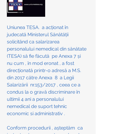
Uniunea TESA.  a acționat în 
judecată Ministerul Sănătății 
solicitând ca salarizarea 
personalului nemedical din sănătate 
(TESA) să fie făcută  pe Anexa 7 și 
nu cum , în mod eronat , a fost 
direcționată printr-o adresă a M.S. 
din 2017 către Anexa  8  a Legii 
Salarizării  nr.153/2017 , ceea ce a 
condus la o gravă discriminare în 
ultimii 4 ani a personalului 
nemedical de suport tehnic 
economic si administrativ .
Conform procedurii , așteptăm  ca 