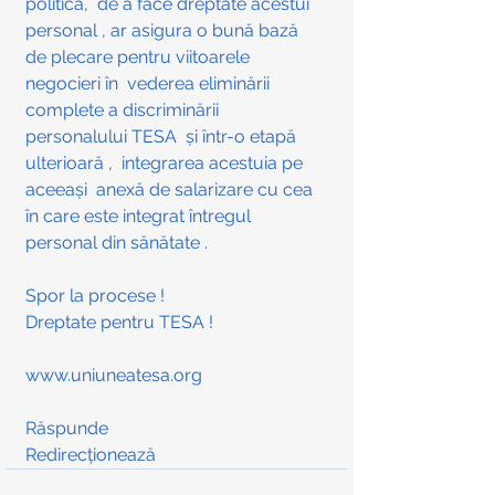
politică,  de a face dreptate acestui 
personal , ar asigura o bună bază 
de plecare pentru viitoarele 
negocieri în  vederea eliminării  
complete a discriminării  
personalului TESA  și într-o etapă 
ulterioară ,  integrarea acestuia pe 
aceeași  anexă de salarizare cu cea 
în care este integrat întregul 
personal din sănătate .  
Spor la procese !
Dreptate pentru TESA !
www.uniuneatesa.org
Răspunde
Redirecționează