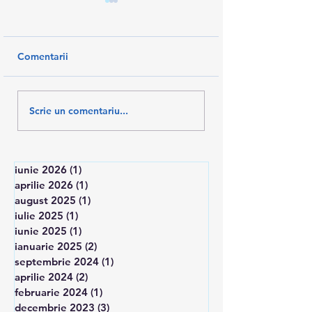
Comentarii
AM SALVAT 10% DIN
U.TESA -protest 
Scrie un comentariu...
SALARII
in Piata Victoriei
iunie 2026
(1)
1 postare
aprilie 2026
(1)
1 postare
august 2025
(1)
1 postare
iulie 2025
(1)
1 postare
iunie 2025
(1)
1 postare
ianuarie 2025
(2)
2 postări
septembrie 2024
(1)
1 postare
aprilie 2024
(2)
2 postări
februarie 2024
(1)
1 postare
decembrie 2023
(3)
3 postări