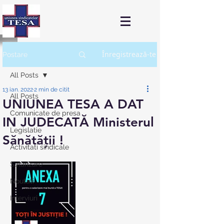
Înregistrează-te
Postare
All Posts
13 ian. 2022
2 min de citit
All Posts
UNIUNEA TESA A DAT
Comunicate de presa
IN JUDECATĂ Ministerul
Legislatie
Sănătății !
Activitati sindicale
Salarizare
Noutati
Interviuri