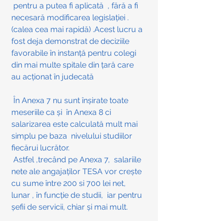
 pentru a putea fi aplicată  , fără a fi 
necesară modificarea legislației .
(calea cea mai rapidă) .Acest lucru a 
fost deja demonstrat de deciziile 
favorabile în instanță pentru colegi 
din mai multe spitale din țară care 
au acționat în judecată
 În Anexa 7 nu sunt înșirate toate 
meseriile ca și  în Anexa 8 ci 
salarizarea este calculată mult mai 
simplu pe baza  nivelului studiilor 
fiecărui lucrător. 
 Astfel ,trecând pe Anexa 7,  salariile 
nete ale angajaților TESA vor crește 
cu sume între 200 si 700 lei net, 
lunar , în funcție de studii,  iar pentru 
șefii de servicii, chiar și mai mult. 