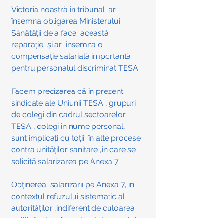
Victoria noastră în tribunal  ar  
însemna obligarea Ministerului 
Sănătății de a face  această 
reparație  și ar  însemna o 
compensație salarială importantă 
pentru personalul discriminat TESA .
Facem precizarea că în prezent 
sindicate ale Uniunii TESA , grupuri 
de colegi din cadrul sectoarelor 
TESA , colegi în nume personal, 
sunt implicați cu toții  în alte procese 
contra unităților sanitare ,în care se 
solicită salarizarea pe Anexa 7.
Obținerea  salarizării pe Anexa 7, în 
contextul refuzului sistematic al 
autorităților ,indiferent de culoarea 