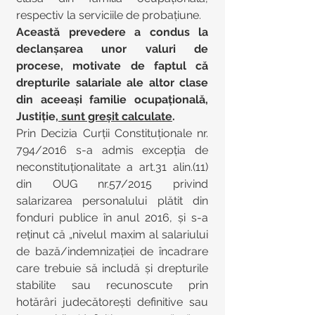
respectiv la serviciile de probațiune.
Această prevedere a condus la 
declanșarea unor valuri de 
procese, motivate de faptul că 
drepturile salariale ale altor clase 
din aceeași familie ocupațională, 
Justiție,
 sunt greșit calculate
.
Prin Decizia Curții Constituționale nr. 
794/2016 s-a admis excepția de 
neconstituționalitate a art.31 alin.(11) 
din OUG nr.57/2015 privind 
salarizarea personalului plătit din 
fonduri publice în anul 2016, și s-a 
reținut că „nivelul maxim al salariului 
de bază/indemnizației de încadrare 
care trebuie să includă și drepturile 
stabilite sau recunoscute prin 
hotărâri judecătorești definitive sau 