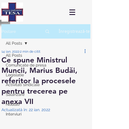
Înregistrează-te
Postare
All Posts
14 ian. 2022
2 min de citit
All Posts
Ce spune Ministrul
Comunicate de presa
Muncii, Marius Budăi,
Legislatie
referitor la procesele
Activitati sindicale
pentru trecerea pe
Salarizare
anexa VII
Noutati
Actualizată în:
22 ian. 2022
Interviuri