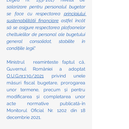
salarizare pentru personalul bugetar 
se face cu respectarea 
principiului 
sustenabilitătii financiare
 astfel încât 
să se asigure respectarea plafoanelor 
cheltuielilor de personal ale bugetului 
general consolidat, stabilite în 
condițiile legii
." 
Ministrul  reaminteste faptul că, 
Guvernul României a adoptat 
O.U.G.nr.130/2021
 privind unele 
măsuri fiscal bugetare, prorogarea 
unor termene, precum și pentru 
modificarea și completarea unor 
acte normative publicată-în 
Monitorul Oficial Nr. 1202 din 18 
decembrie 2021.