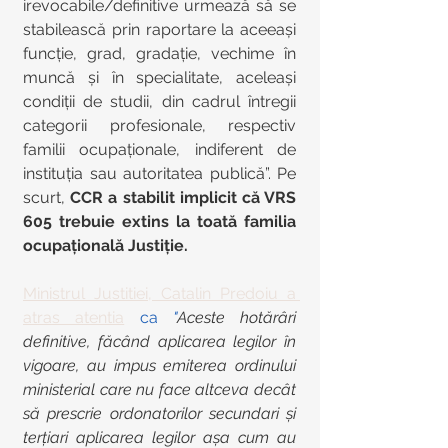
irevocabile/definitive urmează să se 
stabilească prin raportare la aceeași 
funcție, grad, gradație, vechime în 
muncă și în specialitate, aceleași 
condiții de studii, din cadrul întregii 
categorii profesionale, respectiv 
familii ocupaționale, indiferent de 
instituția sau autoritatea publică”. Pe 
scurt, 
CCR a stabilit implicit că VRS 
605 trebuie extins la toată familia 
ocupațională Justiție.
Ministrul Justitiei, Catalin Predoiu a 
atras atentia
 ca 
"
Aceste hotărâri 
definitive, făcând aplicarea legilor în 
vigoare, au impus emiterea ordinului 
ministerial care nu face altceva decât 
să prescrie ordonatorilor secundari și 
terțiari aplicarea legilor așa cum au 