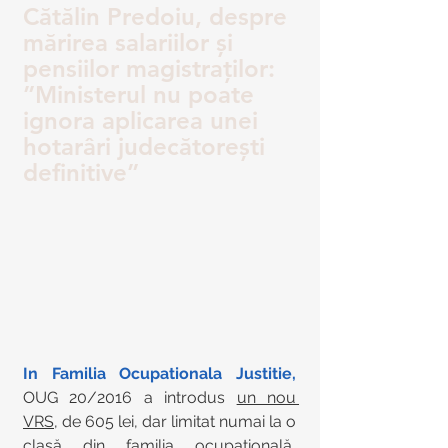
Cătălin Predoiu, despre 
mărirea salariilor și 
pensiilor magistraților: 
”Ministerul nu poate 
ignora aplicarea unei 
hotarâri judecătorești 
definitive”
In Familia Ocupationala Justitie, 
OUG 20/2016 a introdus 
un nou 
VRS
, de 605 lei, dar limitat numai la o 
clasă din familia ocupațională, 