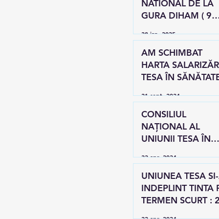
NATIONAL DE LA
GURA DIHAM ( 9
noiembrie 2024 )
28 ian. 2025
AM SCHIMBAT
HARTA SALARIZĂR
TESA ÎN SĂNĂTATE
21 sept. 2024
CONSILIUL
NAȚIONAL AL
UNIUNII TESA ÎN
BUCOVINA, la Gur
22 apr. 2024
Humorului
UNIUNEA TESA SI
INDEPLINT TINTA PE
TERMEN SCURT : 
% !
22 apr. 2024