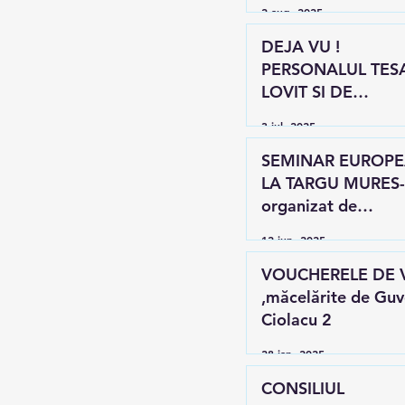
2 aug. 2025
DEJA VU !
PERSONALUL TES
LOVIT SI DE
BOLOJAN !
3 iul. 2025
SEMINAR EUROP
LA TARGU MURES-
organizat de
UNIUNEA TESA
12 iun. 2025
VOUCHERELE DE 
,măcelărite de Guv
Ciolacu 2
28 ian. 2025
CONSILIUL