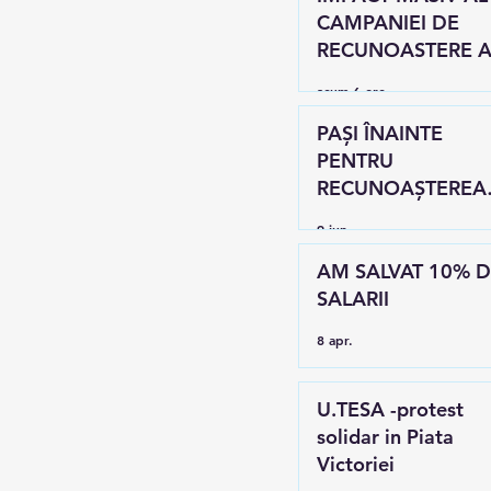
CAMPANIEI DE
RECUNOASTERE 
PERSONALULUI T
acum 6 ore
DIN SANATATE
PAȘI ÎNAINTE
PENTRU
RECUNOAȘTEREA
TESA
9 iun.
AM SALVAT 10% D
SALARII
8 apr.
U.TESA -protest
solidar in Piata
Victoriei