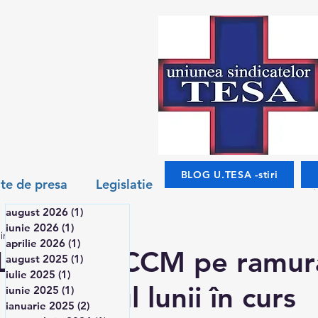
BLOG U.TESA -stiri
te de presa
Legislatie
august 2026
(1)
1 postare
iunie 2026
(1)
1 postare
in de citit
Salarizare
Noutati
Interviuri
aprilie 2026
(1)
1 postare
LA : Nou CCM pe ramura
august 2025
(1)
1 postare
iulie 2025
(1)
1 postare
la sfarșitul lunii în curs
iunie 2025
(1)
1 postare
ianuarie 2025
(2)
2 postări