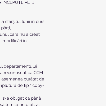
 INCEPUTE PE  1 
 sfârșitul lunii în curs 
părți,
 unul care nu a creat 
 modificări în 
ful departamentului 
r  a recunoscut ca CCM 
de asemenea curățat de 
mplutură de tip " copy-
ii s-a obligat ca pânâ 
ă trimită un draft al 