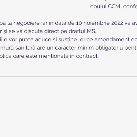
noului CCM  confed
ipă la negociere iar în data de 10 noiembrie 2022 va 
r și se va discuta direct pe draftul MS.
iile vor putea aduce și susține  orice amendament do
ură sanitară are un caracter minim obligatoriu pentr
blica care este menționată în contract.