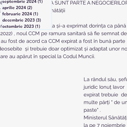
septembrie 2024
(1)
1 postare
IAN SI UNIUNEA TESA SUNT PARTE A NEGOCIERILOR
aprilie 2024
(2)
2 postări
022 la Ministerul Sănătății
februarie 2024
(1)
1 postare
decembrie 2023
(3)
3 postări
nătății Alexandru Rafila și-a exprimat dorința ca până la
octombrie 2023
(1)
1 postare
2022) , noul CCM pe ramura sanitară să fie semnat de 
ii au fost de acord ca CCM expirat a fost în bună parte
osebite  și trebuie doar optimizat și adaptat unor noi
 care au apărut în special la Codul Muncii.
La rândul său, șe
juridic Ionuț Iavo
expirat trebuie  
multe părți " de u
paste" .
Ministerul Sănătăț
la pe 7 noiembrie s