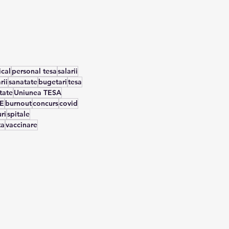
onală:
nu mai
a TESA
cal
personal tesa
salarii
rii
sanatate
bugetari
tesa
tate
Uniunea TESA
E
burnout
concurs
covid
ri
spitale
ta
vaccinare