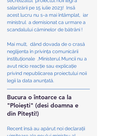
secretizatul  proiectul noii legi a 
salarizării pe 15 iulie 2023!  Insā  
acest lucru nu s-a mai întâmplat,  iar 
ministrul  a demisionat ca urmare a 
scandalului căminelor de bătrâni !
Mai mult,  dând dovada de o crasă 
neglijenta în privința comunicării 
instituționale  ,Ministerul Muncii nu a 
avut nicio reacție sau explicație  
privind nepublicarea proiectului noii 
legii la data anunțată. 
Bucura o întoarce ca la 
"Ploiești" (desi doamna e 
din Pitești!) 
Recent însă au apărut noi declarații 
uimitoare ale noului ministru al 