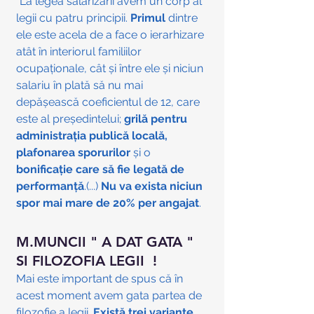
"La legea salarizării avem un corp al 
legii cu patru principii. 
Primul
 dintre 
ele este acela de a face o ierarhizare 
atât în interiorul familiilor 
ocupaţionale, cât şi între ele şi niciun 
salariu în plată să nu mai 
depăşească coeficientul de 12, care 
este al preşedintelui; 
grilă pentru 
administraţia publică locală, 
plafonarea sporurilor
 şi o 
bonificaţie care să fie legată de 
performanţă
.(...) 
Nu va exista niciun 
spor mai mare de 20% per angajat
. 
M.MUNCII " A DAT GATA " 
SI FILOZOFIA LEGII  !
Mai este important de spus că în 
acest moment avem gata partea de 
filozofie a legii. 
Există trei variante 