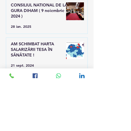
CONSILIUL NATIONAL DE LA
GURA DIHAM ( 9 noiembrie
2024 )
28 ian. 2025
AM SCHIMBAT HARTA
SALARIZĂRII TESA ÎN
SĂNĂTATE !
21 sept. 2024
CONSILIUL NAȚIONAL AL
UNIUNII TESA ÎN BUCOVINA,
la Gura Humorului
22 apr. 2024
UNIUNEA TESA SI-A
INDEPLINT TINTA PE TERMEN