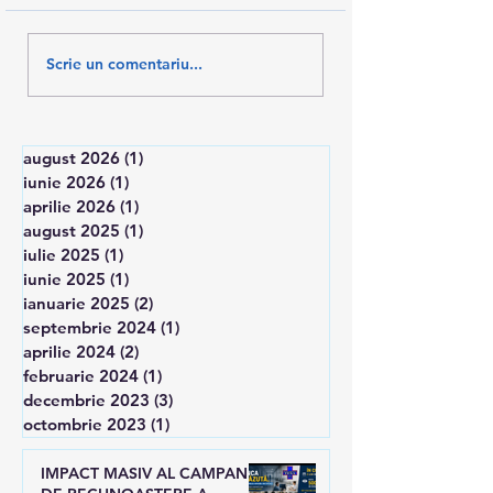
PAȘI ÎNAINTE PENTRU
AM SALVAT 10%
Scrie un comentariu...
RECUNOAȘTEREA
SALARII
TESA
august 2026
(1)
1 postare
iunie 2026
(1)
1 postare
aprilie 2026
(1)
1 postare
august 2025
(1)
1 postare
iulie 2025
(1)
1 postare
iunie 2025
(1)
1 postare
ianuarie 2025
(2)
2 postări
septembrie 2024
(1)
1 postare
aprilie 2024
(2)
2 postări
februarie 2024
(1)
1 postare
decembrie 2023
(3)
3 postări
octombrie 2023
(1)
1 postare
IMPACT MASIV AL CAMPANIEI