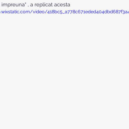
 impreuna" , a replicat acesta 
eo.wixstatic.com/video/418bc5_a778c671eded404dbd687f3a