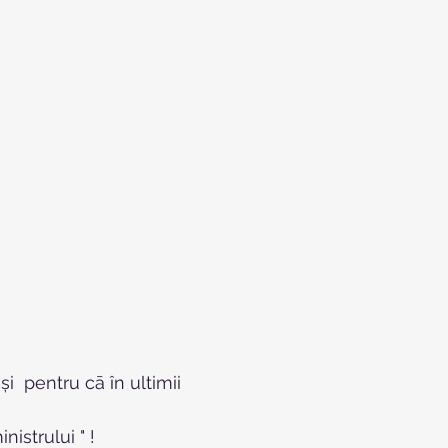
i  pentru cā în ultimii 
istrului " !