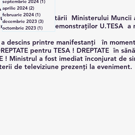
septembrie 2024
(1)
1 postare
A
aprilie 2024
(2)
2 postări
februarie 2024
(1)
1 postare
ulminant al pichetārii  Ministerului Muncii a
decembrie 2023
(3)
3 postări
oare în mijlocul demonstraților U.TESA  a m
octombrie 2023
(1)
1 postare
 a descins printre manifestanți   în moment
DREPTATE pentru TESA ! DREPTATE  în sănă
! Ministrul a fost imediat înconjurat de sind
erii de televiziune prezenți la eveniment.