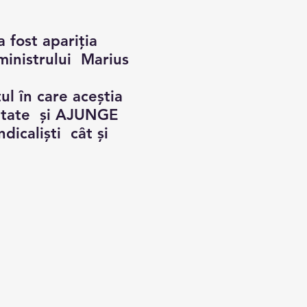
 fost apariția 
inistrului  Marius 
ul în care aceștia 
tate  și AJUNGE  
icaliști  cât și 