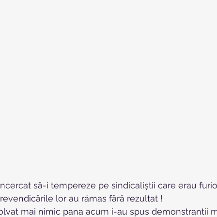
încercat să-i tempereze pe sindicaliștii care erau furioș
 revendicările lor au rămas fără rezultat !
zolvat mai nimic pana acum i-au spus demonstrantii min