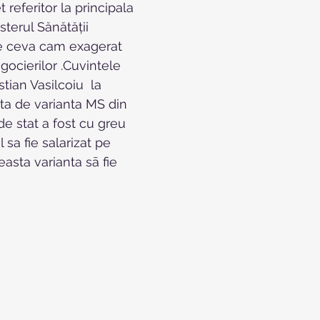
 referitor la principala 
sterul Sănătății 
te ceva cam exagerat 
gocierilor .Cuvintele 
tian Vasilcoiu  la   
ata de varianta MS din 
de stat a fost cu greu 
sa fie salarizat pe 
easta varianta sā fie 