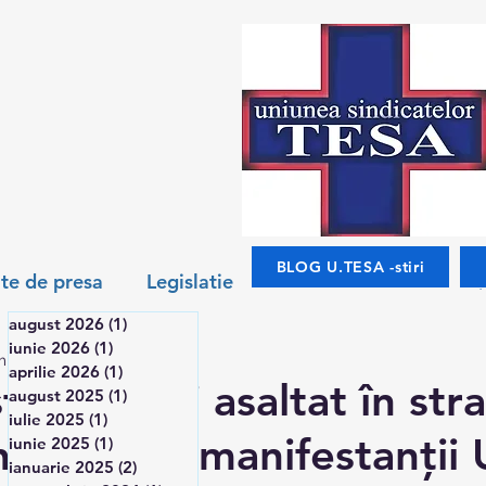
BLOG U.TESA -stiri
te de presa
Legislatie
august 2026
(1)
1 postare
iunie 2026
(1)
1 postare
in de citit
Salarizare
Noutati
Interviuri
aprilie 2026
(1)
1 postare
trul Budăi asaltat în str
august 2025
(1)
1 postare
iulie 2025
(1)
1 postare
dicări de manifestanții 
iunie 2025
(1)
1 postare
ianuarie 2025
(2)
2 postări