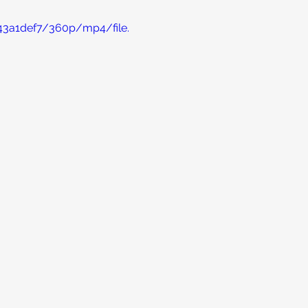
43a1def7/360p/mp4/file.