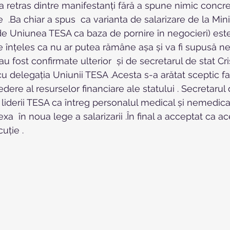
-a retras dintre manifestanți fără a spune nimic concret
  .Ba chiar a spus  ca varianta de salarizare de la Mini
 de Uniunea TESA ca baza de pornire în negocieri) es
t de înțeles ca nu ar putea rămâne așa și va fi supusă ne
au fost confirmate ulterior  și de secretarul de stat Cris
 cu delegația Uniunii TESA .Acesta s-a arătat sceptic f
dere al resurselor financiare ale statului . Secretarul 
liderii TESA ca întreg personalul medical și nemedical 
a  în noua lege a salarizarii .În final a acceptat ca ac
cuție .