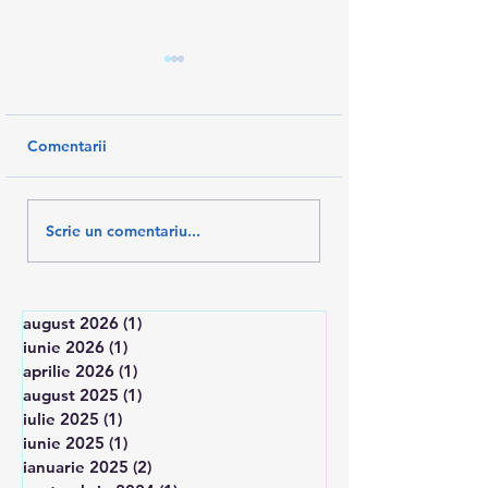
Comentarii
PAȘI ÎNAINTE PENTRU
AM SALVAT 10%
Scrie un comentariu...
RECUNOAȘTEREA
SALARII
TESA
august 2026
(1)
1 postare
iunie 2026
(1)
1 postare
aprilie 2026
(1)
1 postare
august 2025
(1)
1 postare
iulie 2025
(1)
1 postare
iunie 2025
(1)
1 postare
ianuarie 2025
(2)
2 postări