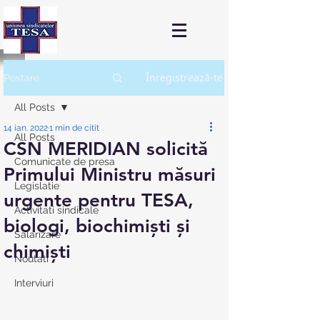
Înregistrează-te
Postare
All Posts
14 ian. 2022
1 min de citit
All Posts
CSN MERIDIAN solicită
Comunicate de presa
Primului Ministru măsuri
Legislatie
urgente pentru TESA,
Activitati sindicale
biologi, biochimişti şi
Salarizare
chimişti
Noutati
Interviuri