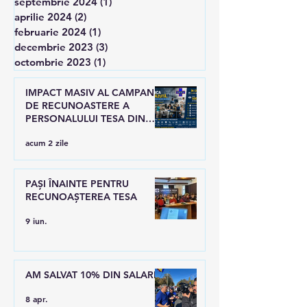
septembrie 2024
(1)
1 postare
aprilie 2024
(2)
2 postări
februarie 2024
(1)
1 postare
decembrie 2023
(3)
3 postări
octombrie 2023
(1)
1 postare
IMPACT MASIV AL CAMPANIEI
DE RECUNOASTERE A
PERSONALULUI TESA DIN
SANATATE
acum 2 zile
PAȘI ÎNAINTE PENTRU
RECUNOAȘTEREA TESA
9 iun.
AM SALVAT 10% DIN SALARII
8 apr.