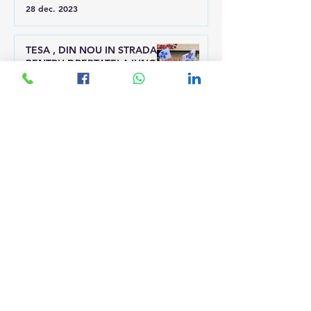
28 dec. 2023
TESA , DIN NOU IN STRADA
PENTRU DREPTATE! AJUNGE!
19 dec. 2023
PROTEST LA MINISTERUL
SANATATII !
8 dec. 2023
Lupta pentru dreptatea TESA
și a personalului discriminat
continuă
24 oct. 2023