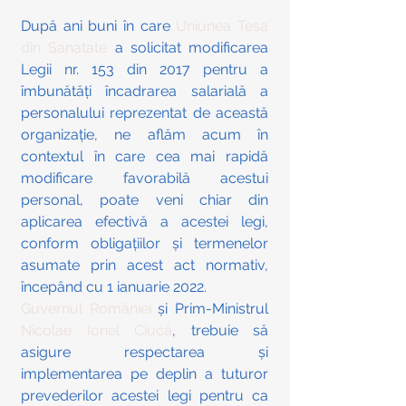
După ani buni în care 
Uniunea Tesa 
din Sanatate
 a solicitat modificarea 
Legii nr. 153 din 2017 pentru a 
îmbunătăți încadrarea salarială a 
personalului reprezentat de această 
organizație, ne aflăm acum în 
contextul în care cea mai rapidă 
modificare favorabilă acestui 
personal, poate veni chiar din 
aplicarea efectivă a acestei legi, 
conform obligațiilor și termenelor 
asumate prin acest act normativ, 
începând cu 1 ianuarie 2022.
Guvernul României
 și Prim-Ministrul 
Nicolae Ionel Ciucă
, trebuie să 
asigure respectarea și 
implementarea pe deplin a tuturor 
prevederilor acestei legi pentru ca 