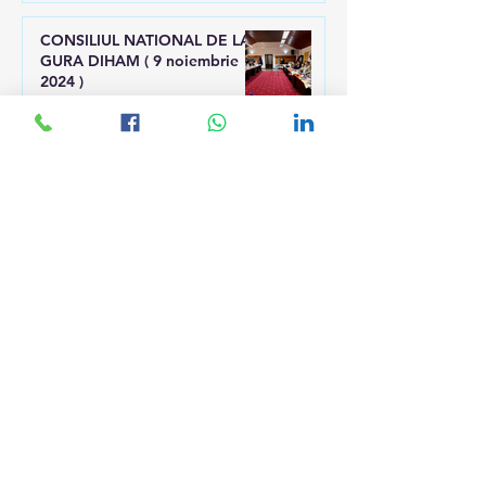
CONSILIUL NATIONAL DE LA
GURA DIHAM ( 9 noiembrie
2024 )
28 ian. 2025
AM SCHIMBAT HARTA
SALARIZĂRII TESA ÎN
SĂNĂTATE !
21 sept. 2024
CONSILIUL NAȚIONAL AL
UNIUNII TESA ÎN BUCOVINA,
la Gura Humorului
22 apr. 2024
UNIUNEA TESA SI-A