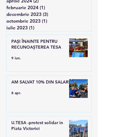
aprilie 2024
(2)
2 postări
februarie 2024
(1)
1 postare
decembrie 2023
(3)
3 postări
octombrie 2023
(1)
1 postare
iulie 2023
(1)
1 postare
PAȘI ÎNAINTE PENTRU
RECUNOAȘTEREA TESA
9 iun.
AM SALVAT 10% DIN SALARII
8 apr.
U.TESA -protest solidar in
Piata Victoriei