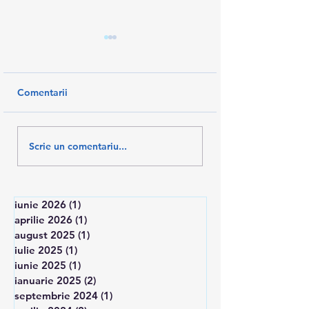
Comentarii
AM SALVAT 10% DIN
U.TESA -protest 
Scrie un comentariu...
SALARII
in Piata Victoriei
iunie 2026
(1)
1 postare
aprilie 2026
(1)
1 postare
august 2025
(1)
1 postare
iulie 2025
(1)
1 postare
iunie 2025
(1)
1 postare
ianuarie 2025
(2)
2 postări
septembrie 2024
(1)
1 postare