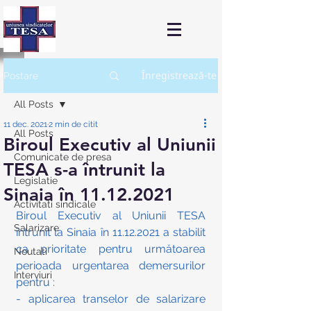
Înregistrează-te
Postare
All Posts
11 dec. 2021
2 min de citit
All Posts
Biroul Executiv al Uniunii
Comunicate de presa
TESA s-a întrunit la
Legislatie
Sinaia în 11.12.2021
Activitati sindicale
Biroul Executiv al Uniunii TESA 
Salarizare
întrunit la Sinaia în 11.12.2021 a stabilit 
ca prioritate pentru următoarea 
Noutati
perioada urgentarea demersurilor 
Interviuri
pentru :
- aplicarea transelor de salarizare 