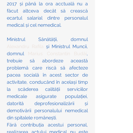
2017 și până la ora acctuală nu a 
făcut altceva decât să crească 
ecartul salarial dintre personalul 
medical și cel nemedical.
Ministrul Sănătății, domnul 
Alexandru Rafila
 și Ministrul Muncii, 
domnul 
Marius Constantin Budăi
, 
trebuie să abordeze această 
problemă care riscă să afecteze 
pacea socială în acest sector de 
activitate, conducând în același timp 
la scăderea calității serviciilor 
medicale asigurate populației, 
datorită deprofesionalizării și 
demotivării personalului nemedical 
din spitalele românești.
Fără contribuția acestui personal, 
realizarea actului medical nu este 